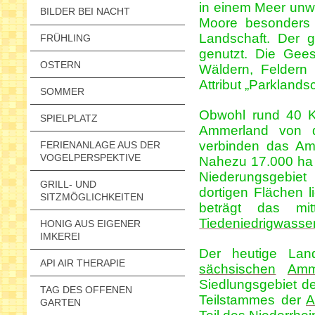
in einem Meer un
BILDER BEI NACHT
Moore besonders 
Landschaft. Der g
FRÜHLING
genutzt. Die Gees
OSTERN
Wäldern, Felder
Attribut „Parklands
SOMMER
Obwohl rund 40 K
SPIELPLATZ
Ammerland von
verbinden das Am
FERIENANLAGE AUS DER
VOGELPERSPEKTIVE
Nahezu 17.000 ha
Niederungsgebie
GRILL- UND
dortigen Flächen 
SITZMÖGLICHKEITEN
beträgt das mi
Tiedeniedrigwasse
HONIG AUS EIGENER
IMKEREI
Der heutige Land
API AIR THERAPIE
sächsischen
Amm
Siedlungsgebiet d
TAG DES OFFENEN
Teilstammes der
A
GARTEN