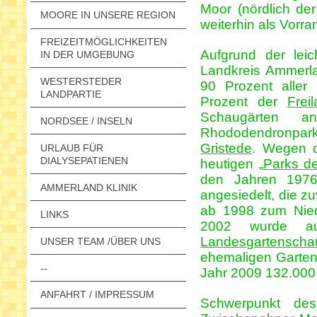
Moor (nördlich de
MOORE IN UNSERE REGION
weiterhin als Vorr
FREIZEITMÖGLICHKEITEN
Aufgrund der lei
IN DER UMGEBUNG
Landkreis Ammerl
WESTERSTEDER
90 Prozent alle
LANDPARTIE
Prozent der
Frei
Schaugärten a
NORDSEE / INSELN
Rhododendronpa
Gristede
. Wegen d
URLAUB FÜR
DIALYSEPATIENEN
heutigen „
Parks de
den Jahren 1976/
AMMERLAND KLINIK
angesiedelt, die zu
ab 1998 zum Nied
LINKS
2002 wurde a
Landesgartenscha
UNSER TEAM /ÜBER UNS
ehemaligen Garte
--
Jahr 2009 132.000
ANFAHRT / IMPRESSUM
Schwerpunkt de