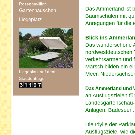
Rosenpavillion
Das Ammerland ist b
Gartenhäuschen
Baumschulen mit qua
Liegeplatz
Anregungen für die 
Blick ins Ammerla
Das wunderschöne Am
nordwestdeutschen 
verkehrsarmen und f
Marsch bilden ein ei
Liegeplatz auf dem
Meer, Niedersachsen
Staudenhügel
Das Ammerland und 
an Ausflugszielen f
Landesgartenschau-G
Anlagen, Badeseen, 
Die Idylle der Parkl
Ausflügsziele, wie 