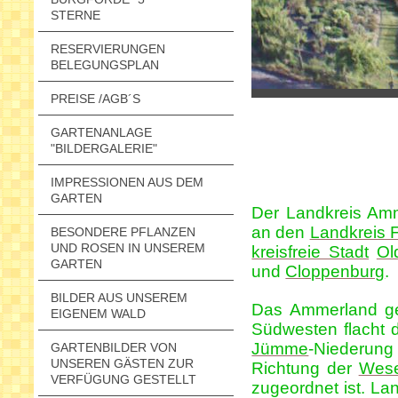
STERNE
RESERVIERUNGEN
BELEGUNGSPLAN
PREISE /AGB´S
GARTENANLAGE
"BILDERGALERIE"
IMPRESSIONEN AUS DEM
GARTEN
Der Landkreis Am
an den
Landkreis F
BESONDERE PFLANZEN
UND ROSEN IN UNSEREM
kreisfreie Stadt
Ol
GARTEN
und
Cloppenburg
.
BILDER AUS UNSEREM
Das Ammerland geh
EIGENEM WALD
Südwesten flacht 
Jümme
-Niederung
GARTENBILDER VON
UNSEREN GÄSTEN ZUR
Richtung der
Wes
VERFÜGUNG GESTELLT
zugeordnet ist. Lan