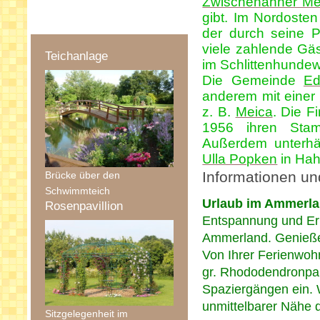
Zwischenahner Me
gibt. Im Nordoste
der durch seine P
viele zahlende Gäs
Teichanlage
im Schlittenhundew
Die Gemeinde
Ed
anderem mit einer
z. B.
Meica
. Die F
1956 ihren Stam
Außerdem unterhä
Ulla Popken
in Hah
Informationen u
Brücke über den
Schwimmteich
Urlaub im Ammerl
Rosenpavillion
Entspannung und Erh
Ammerland. Genießen
Von Ihrer Ferienwoh
gr. Rhododendronpar
Spaziergängen ein. 
unmittelbarer Nähe d
Sitzgelegenheit im