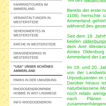
Teil des
Niederrhei
FAHRRADTOUREN IM
AMMERLAND
Bereits der erste 
1108) herrschte 
VERANSTALTUNGEN IN
Ammerland gehört
WESTERSTEDE
während des gesamt
SEHENSWERTES IN
WESTERSTEDE
Seit dem 19. Jahr
beiden
oldenburgi
KIRCHE IN WESTERSTEDE
dem Amt Wester
Amtes Oldenbur
DRAISINENSPASS IN W
Ammerland der
La
ESTERSTEDE
"USA" UNSER SCHÖNES
Im 19. und 20. Ja
AMMERLAND
von der Landwirts
Urproduzenten im s
PARKS IN DER UMGEBUNG
Darüber hinaus is
naturbelassene Mo
RHODODENDRONPARK
noch relativ weni
HOBBIE IN WST-LINSWEGE
nach Plän
INFO RHODODENDRON
zusammenhängende