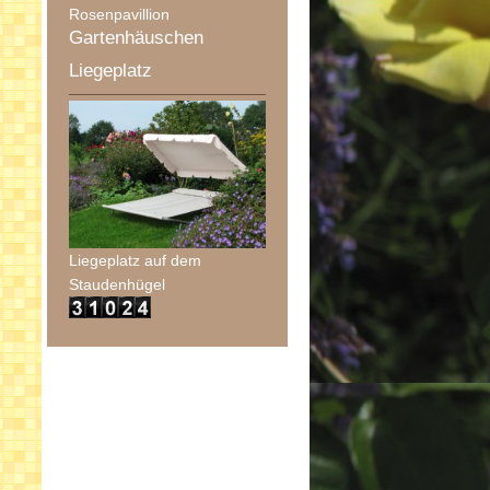
Rosenpavillion
Gartenhäuschen
Liegeplatz
Liegeplatz auf dem
Staudenhügel