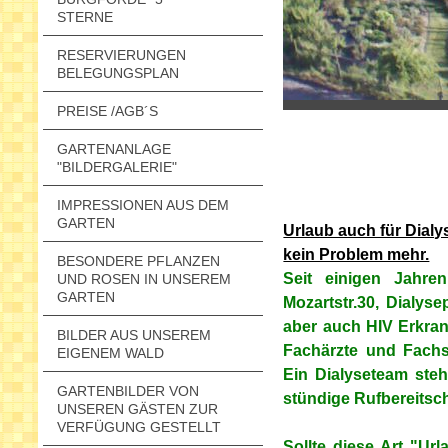
STERNE
RESERVIERUNGEN
BELEGUNGSPLAN
PREISE /AGB´S
GARTENANLAGE
"BILDERGALERIE"
IMPRESSIONEN AUS DEM
GARTEN
Urlaub auch für Dialy
kein Problem mehr.
BESONDERE PFLANZEN
Seit einigen Jahre
UND ROSEN IN UNSEREM
GARTEN
Mozartstr.30, Dialys
aber auch HIV Erkran
BILDER AUS UNSEREM
Fachärzte und Fachs
EIGENEM WALD
Ein Dialyseteam steh
GARTENBILDER VON
stündige Rufbereitsch
UNSEREN GÄSTEN ZUR
VERFÜGUNG GESTELLT
Sollte diese Art "Ur